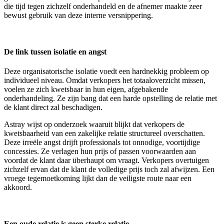
die tijd tegen zichzelf onderhandeld en de afnemer maakte zeer
bewust gebruik van deze interne versnippering.
De link tussen isolatie en angst
Deze organisatorische isolatie voedt een hardnekkig probleem op
individueel niveau. Omdat verkopers het totaaloverzicht missen,
voelen ze zich kwetsbaar in hun eigen, afgebakende
onderhandeling. Ze zijn bang dat een harde opstelling de relatie met
de klant direct zal beschadigen.
Astray wijst op onderzoek waaruit blijkt dat verkopers de
kwetsbaarheid van een zakelijke relatie structureel overschatten.
Deze irreële angst drijft professionals tot onnodige, voortijdige
concessies. Ze verlagen hun prijs of passen voorwaarden aan
voordat de klant daar überhaupt om vraagt. Verkopers overtuigen
zichzelf ervan dat de klant de volledige prijs toch zal afwijzen. Een
vroege tegemoetkoming lijkt dan de veiligste route naar een
akkoord.
Een oude relatie is geen sterke relatie